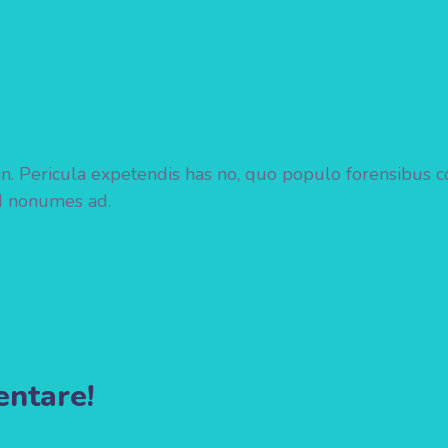
. Pericula expetendis has no, quo populo forensibus conte
ud nonumes ad.
entare!