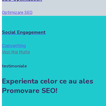
Optimizare SEO
Social Engagement
Copywriting
Vezi Mai Multe
testimoniale
Experienta celor ce au ales
Promovare SEO!